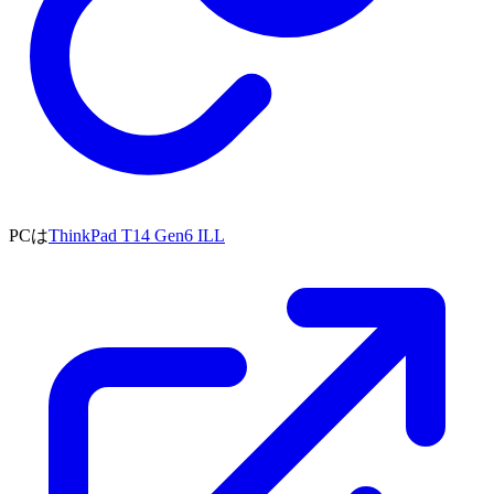
PCは
ThinkPad T14 Gen6 ILL